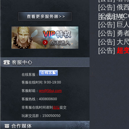
[公告] 
[公告] W
主战坦克
[公告] 
[公告] 
[公告] 
[公告]
超变
在线客服：
客服在线时间: 9:00-19:00
客服邮箱：
gm@56uj.com
客服热线：400800600
非客服在线时间请到
论坛
提交
玩家交流群：150050050