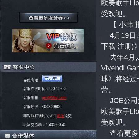
欧美歌手Ll
受欢迎。
【 小韩
4月19
下载 注册
去年4月,
Vivend
球》将经过
在线客服：
营。
客服在线时间: 9:00-19:00
客服邮箱：
gm@56uj.com
JCE公
客服热线：400800600
欧美歌手Ll
非客服在线时间请到
论坛
提交
受欢迎。
玩家交流群：150050050
查看更多