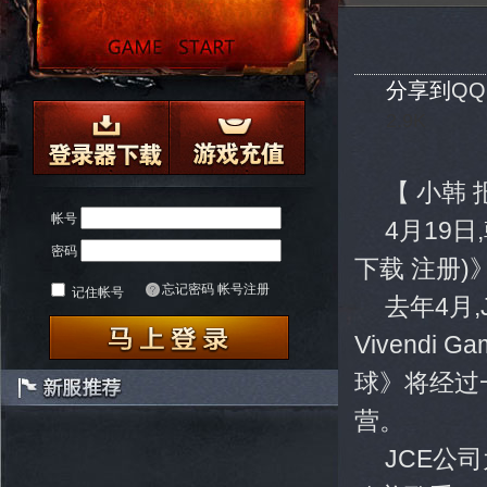
分享到
Q
2.9K
【 小韩
帐号
4月19
密码
下载 注册
忘记密码
帐号注册
记住帐号
去年4月,
Vivend
球》将经过
营。
JCE公