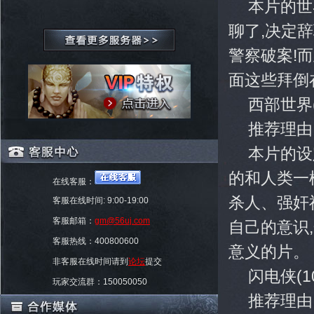
本片的世
聊了,决定
警察破案!
面这些拜倒
西部世界(
推荐理由
本片的设
的和人类一
在线客服：
杀人、强奸
客服在线时间: 9:00-19:00
客服邮箱：
gm@56uj.com
自己的意识
客服热线：400800600
意义的片。
非客服在线时间请到
论坛
提交
闪电侠(1
玩家交流群：150050050
推荐理由