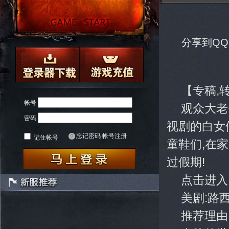
分享到
Q
2.9K
【专稿,
帐号
观众大老
密码
视剧的白女
忘记密码
帐号注册
记住帐号
童鞋们,在
过假期!
点击进入
美剧:路
推荐理由