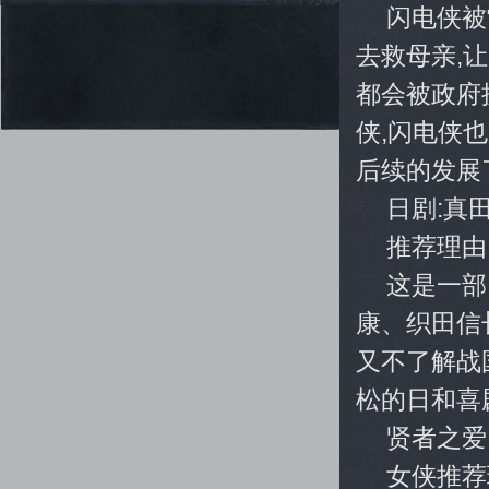
闪电侠被
去救母亲,
都会被政府
侠,闪电侠
后续的发展
日剧:真
推荐理由
这是一部
康、织田信
又不了解战
松的日和喜
贤者之爱
女侠推荐