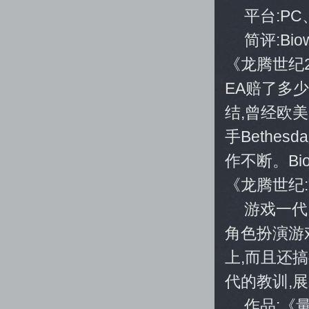
平台:PC、
简评:B
《龙腾世纪
EA赔了多
结,曾经欧
手Bethe
作不断。Bi
《龙腾世纪
游戏一代
角色扮演游
上,而且还
代的教训,展
作品:《