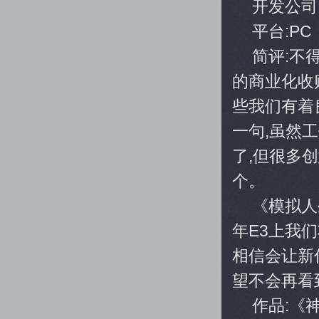
开发公司:
平台:PC
简评:不
的商业化收
些我们有着
一句,虽然
了,但很多
个。
《模拟人
年E3上我
相信会让新
望不会再看
作品:《