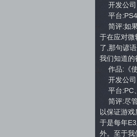
开发公司
平台:PS
简评:如
于在应对微
了,那句谚
我们知道的
作品:《
开发公司:S
平台:PC、
简评:尽
以保证游戏
于是每年E
外。至于我