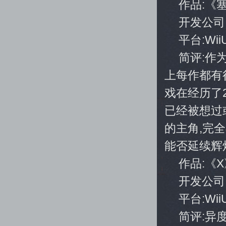
作品:《
开发公司
平台:Wii
简评:作
上每作都有
戏在经历了
已经被想过
的主角,完全
能否延续辉
作品:《
开发公司:Mo
平台:Wii
简评:异