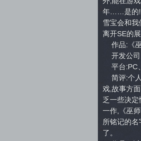
外,能在游
年……是的
雪宝会和我
离开SE的展
作品:《
开发公司:C
平台:PC、
简评:个
戏,故事方
乏一些决定
一作,《巫
所铭记的名
了。