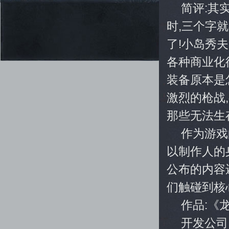
简评:其
时,三个字就
了!小岛秀
各种商业化
装备原本是
激烈的枪战
那些无法生
作为游戏
以制作人的
公布的内容
们触碰到核
作品:《
开发公司:B