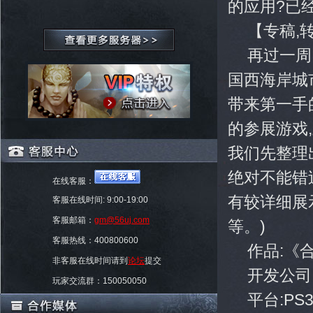
的应用?已
【专稿,
再过一周
国西海岸城
带来第一手
的参展游戏
我们先整理
绝对不能错
在线客服：
有较详细展
客服在线时间: 9:00-19:00
客服邮箱：
gm@56uj.com
等。)
客服热线：400800600
作品:《
非客服在线时间请到
论坛
提交
开发公司
玩家交流群：150050050
平台:PS3