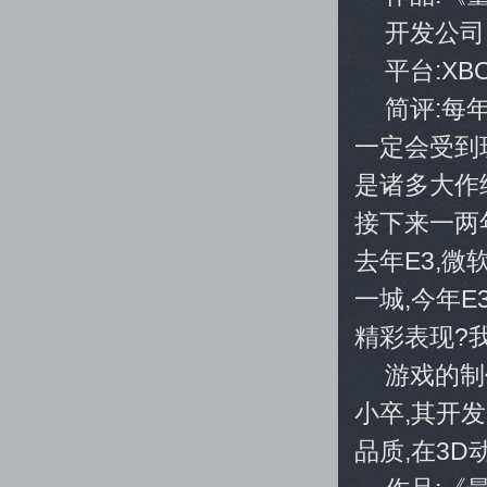
开发公司:Re
平台:XBO
简评:每
一定会受到
是诸多大作
接下来一两
去年E3,
一城,今年
精彩表现?我
游戏的制作
小卒,其开
品质,在3