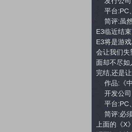
发行公司:E
平台:PC
简评:虽
E3临近结
E3将是游
会让我们失
面却不尽如
完结,还是
作品:《
开发公司:Mo
平台:PC、
简评:必须
上面的《X》