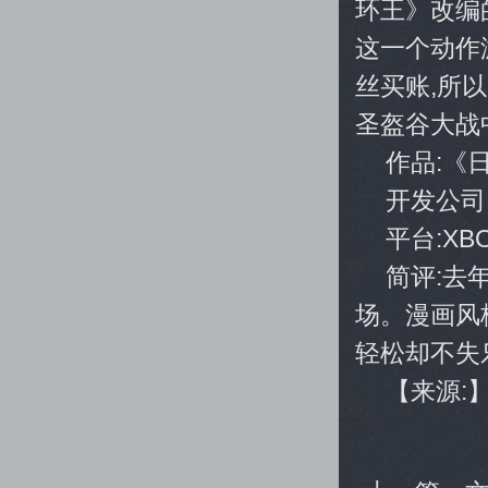
环王》改编
这一个动作
丝买账,所
圣盔谷大战
作品:《
开发公司:I
平台:XBO
简评:去
场。漫画风
轻松却不失
【来源: