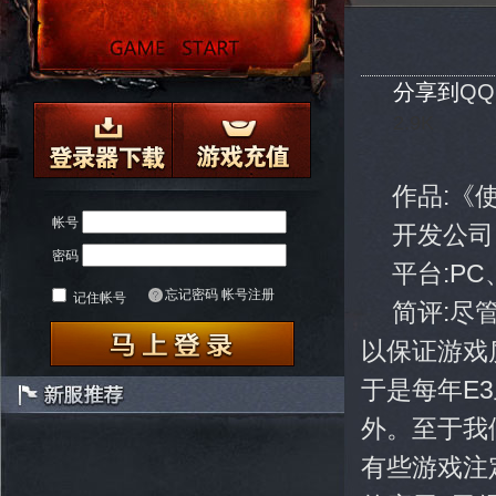
分享到
Q
2.9K
作品:《
帐号
开发公司:S
密码
平台:PC、
忘记密码
帐号注册
记住帐号
简评:尽
以保证游戏
于是每年E
外。至于我
有些游戏注