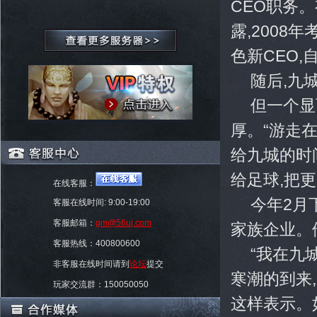
CEO职务
露,200
色新CEO
随后,九
但一个显
厚。“游走
给九城的时
给足球,把
在线客服：
今年2月
客服在线时间: 9:00-19:00
客服邮箱：
gm@56uj.com
家族企业。
客服热线：400800600
“我在九
非客服在线时间请到
论坛
提交
寒潮的到来
玩家交流群：150050050
这样表示。