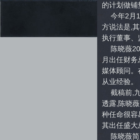
的计划做铺
今年2月
方说法是,
执行董事、
陈晓薇20
月出任财务总
媒体顾问。
从业经验。
截稿前,
透露,陈晓薇
种任命很容
其出任盛大
陈晓薇简