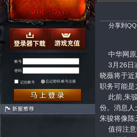
分享到
Q
2.9K
中华网原
帐号
3月26
密码
晓薇将于近
忘记密码
帐号注册
记住帐号
职务可能是
此前,朱
份。消息人
朱骏将像陈
值得注意