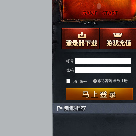
帐号
密码
忘记密码
帐号注册
记住帐号