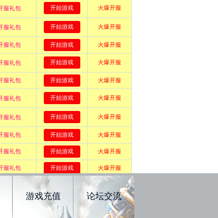
游戏充值
论坛交流