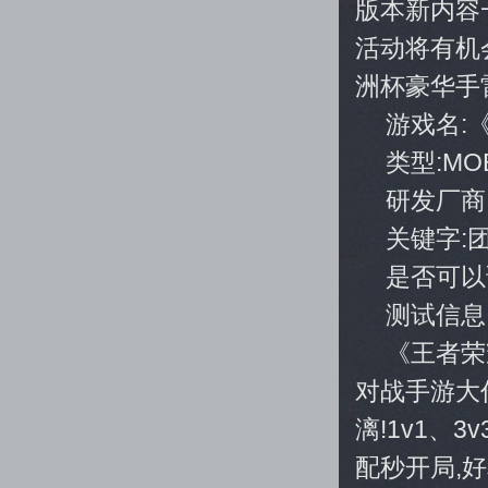
版本新内容
活动将有机
洲杯豪华手
游戏名:
类型:MO
研发厂商
关键字:
是否可以
测试信息
《王者荣
对战手游大
漓!1v1、
配秒开局,