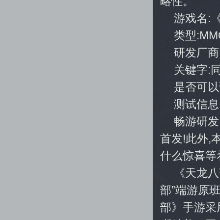
略性。
游戏名:
类型:MM
研发厂商
关键字:
是否可以
测试信息:
畅游研发
首发!此外
什么惊喜等
《天龙八
部”端游原
部》手游采