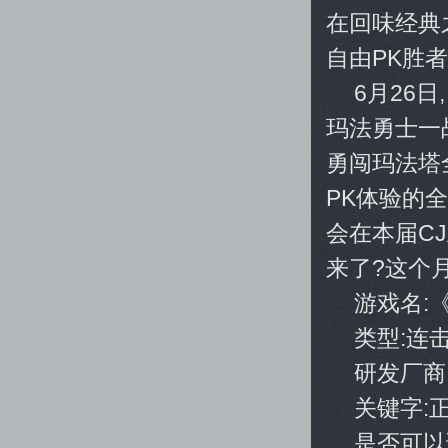
在回味经典
自由PK胜
6月26
玛法勇士一
勇闯玛法塔
PK体验的
会在本届C
来了?这个
游戏名:
类型:连
研发厂商
关键字:
是否可以