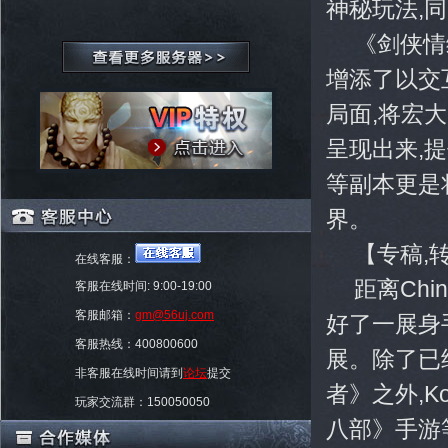
神秘玩法,
《剑侠情
增添了以交
局面,将宏
呈现出来,
等副本更是
界。
【专稿,
在线客服：
距离Chi
客服在线时间: 9:00-19:00
客服邮箱：
gm@56uj.com
好了一展身
客服热线：400800600
展。除了已
非客服在线时间请到
论坛
提交
者》之外,
玩家交流群：150050050
八部》手游