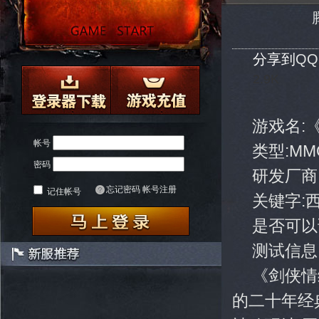
分享到
Q
2.9K
游戏名:
帐号
类型:MM
密码
研发厂商
忘记密码
帐号注册
记住帐号
关键字:
是否可以
测试信息
《剑侠情
的二十年经