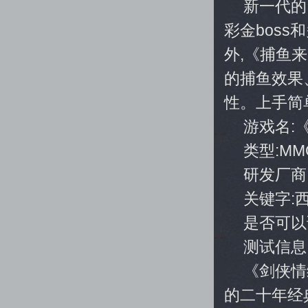
新一代的
彩金bos
外,《捕鱼
的捕鱼效果
性。上手简
游戏名:
类型:MM
研发厂商
关键字:
是否可以
测试信息
《剑侠情
的二十年经