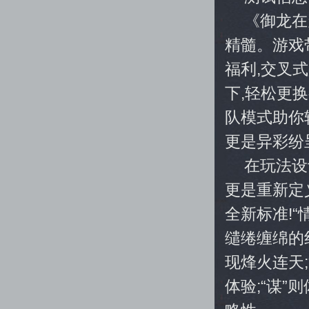
《御龙在
精髓。游戏
福利,交叉
下,轻松更
队模式助你
更是异彩纷
在玩法设
更是重新定义
全新标准!
缱绻缠绵的
现烽火连天
体验;“谋