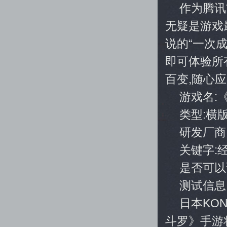
作为腾讯
无疑是游戏
说的“一次成
即可体验所
百变,随心
游戏名:
类型:横
研发厂商:
关键字:经
是否可以
测试信息:
日本KO
斗罗》手游