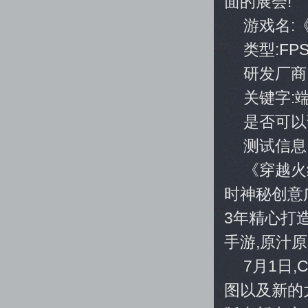
面的展会!
游戏名:
类型:FP
研发厂商
关键字:
是否可以
测试信息
《穿越火
时神秘创意
3年精心打
手游,原汁原
7月1日
图以及新的