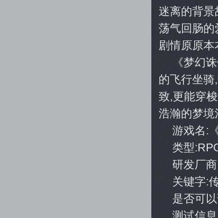
迷离的背景
荡气回肠的
剧情原原本
《梦幻诛
的飞行坐骑
致,更能穿
浩瀚的梦境
游戏名:
类型:RP
研发厂商
关键字:
是否可以
测试信息