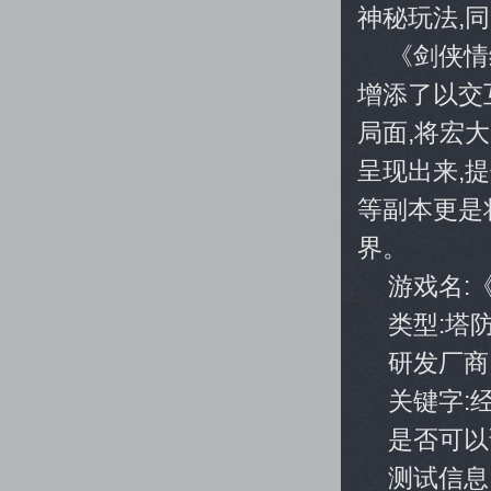
神秘玩法,
《剑侠情
增添了以交
局面,将宏
呈现出来,
等副本更是
界。
游戏名:
类型:塔
研发厂商
关键字:
是否可以
测试信息