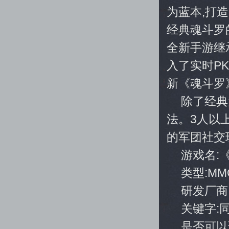
为蓝本,打
经典魂斗罗
全新手游继
入了实时P
新《魂斗罗
除了经典
法。3人以上
的军团社交
游戏名:
类型:MM
研发厂商
关键字:
是否可以