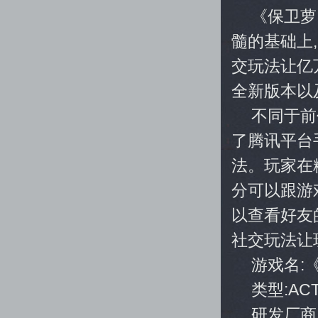
《保卫萝
髓的基础上
交玩法让亿
全新版本以
不同于前
了腾讯平台
法。玩家在
分可以跟游
以查看好友
社交玩法让
游戏名:
类型:AC
研发厂商