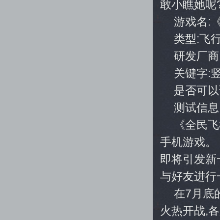
敢小瞧她呢
游戏名:
类型:飞
研发厂商
关键字:
是否可以
测试信息
《全民飞
手机游戏。
即将引发新
与好友进行
在7月底
火热开战,