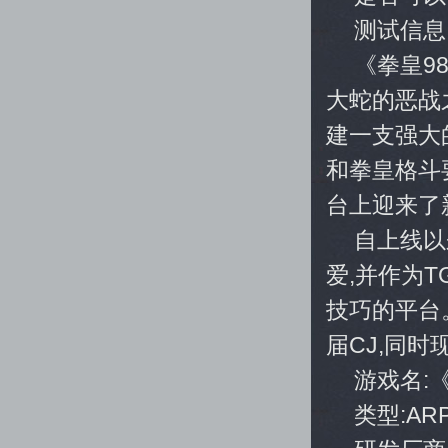
测试信息
《拳皇9
大蛇的恶战
建一支强大
和拳皇格斗
台上迎来了
自上线以
爱,并作为
技巧的平台
届CJ,同时
游戏名:
类型:AR