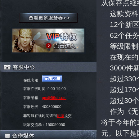
从保存点继
这款资料
12个新
62个任
等级限制
在现在的
3000件
超过330
在线客服：
超过17
客服在线时间: 9:00-19:00
客服邮箱：
gm@56uj.com
超过30
客服热线：400800600
作为《无
非客服在线时间请到
论坛
提交
将于今年的1
玩家交流群：150050050
元。以下是