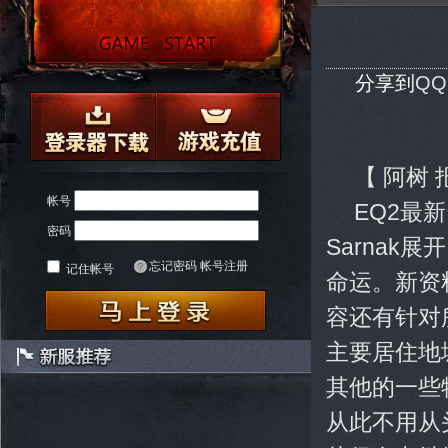
分享到
Q
2.9K
【 阿树
帐号
EQ2最
密码
Sarnak
忘记密码
帐号注册
记住帐号
命运。新资料
容还有针对
主要居住地城
其他的一些
从此不用从