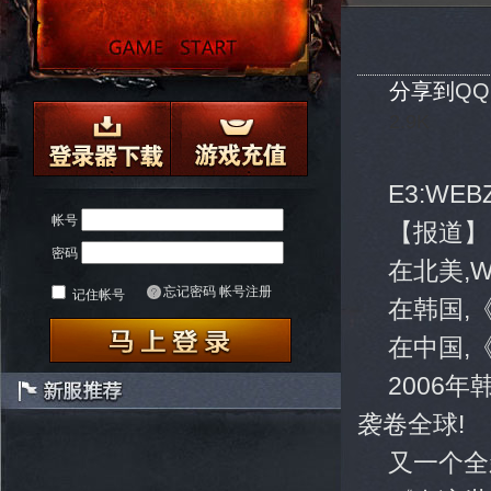
分享到
Q
2.9K
E3:W
帐号
【报道】
密码
在北美,W
忘记密码
帐号注册
记住帐号
在韩国,
在中国,《
2006
袭卷全球!
又一个全