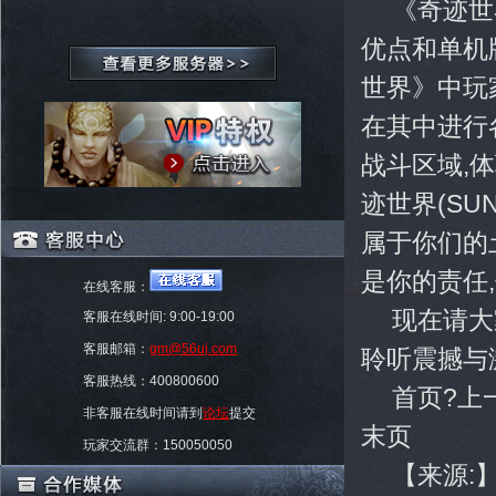
《奇迹世界
优点和单机
世界》中玩
在其中进行
战斗区域,
迹世界(SU
属于你们的
是你的责任
在线客服：
现在请大
客服在线时间: 9:00-19:00
客服邮箱：
gm@56uj.com
聆听震撼与
客服热线：400800600
首页?上一页?
非客服在线时间请到
论坛
提交
末页
玩家交流群：150050050
【来源: