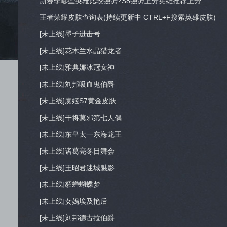
新赛季哪些英雄比较强势?S8强势上分英雄推荐上分
王者荣耀皮肤查询表(持续更新中 CTRL+F搜索英雄皮肤)
[未上线]墨子进击号
[未上线]花木兰水晶猎龙者
[未上线]雅典娜冰冠女神
[未上线]刘邦吸血鬼伯爵
[未上线]虞姬S7黄金皮肤
[未上线]干将莫邪第七人偶
[未上线]东皇太一东海龙王
[未上线]诸葛亮冬日舞会
[未上线]王昭君迷城魅影
[未上线]貂蝉蝴蝶梦
[未上线]女娲埃及艳后
[未上线]刘邦德古拉伯爵