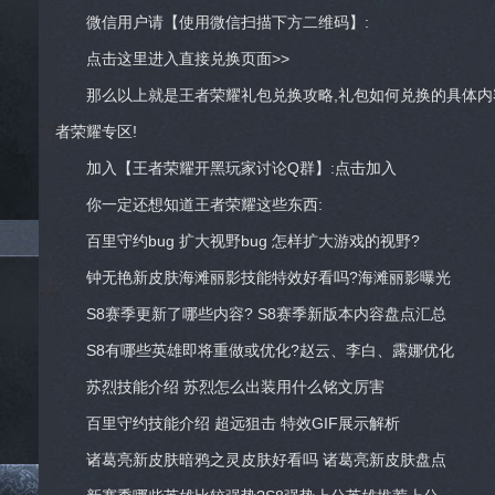
微信用户请【使用微信扫描下方二维码】:
点击这里进入直接兑换页面>>
那么以上就是王者荣耀礼包兑换攻略,礼包如何兑换的具体内
者荣耀专区!
加入【王者荣耀开黑玩家讨论Q群】:点击加入
你一定还想知道王者荣耀这些东西:
百里守约bug 扩大视野bug 怎样扩大游戏的视野?
钟无艳新皮肤海滩丽影技能特效好看吗?海滩丽影曝光
S8赛季更新了哪些内容? S8赛季新版本内容盘点汇总
S8有哪些英雄即将重做或优化?赵云、李白、露娜优化
苏烈技能介绍 苏烈怎么出装用什么铭文厉害
百里守约技能介绍 超远狙击 特效GIF展示解析
诸葛亮新皮肤暗鸦之灵皮肤好看吗 诸葛亮新皮肤盘点